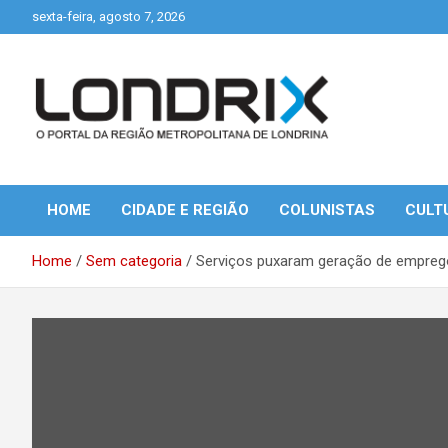
Skip
sexta-feira, agosto 7, 2026
to
content
Portal de Notícias de Londrina e Região
Londrix
HOME
CIDADE E REGIÃO
COLUNISTAS
CULT
Home
Sem categoria
Serviços puxaram geração de empreg