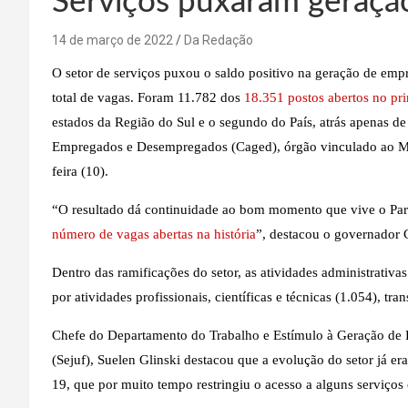
Serviços puxaram geraçã
14 de março de 2022
Da Redação
O setor de serviços puxou o saldo positivo na geração de em
total de vagas. Foram 11.782 dos
18.351 postos abertos no pr
estados da Região do Sul e o segundo do País, atrás apenas d
Empregados e Desempregados (Caged), órgão vinculado ao Mini
feira (10).
“O resultado dá continuidade ao bom momento que vive o Pa
número de vagas abertas na história
”, destacou o governador 
Dentro das ramificações do setor, as atividades administrativ
por atividades profissionais, científicas e técnicas (1.054), t
Chefe do Departamento do Trabalho e Estímulo à Geração de Re
(Sejuf), Suelen Glinski destacou que a evolução do setor já 
19, que por muito tempo restringiu o acesso a alguns serviços