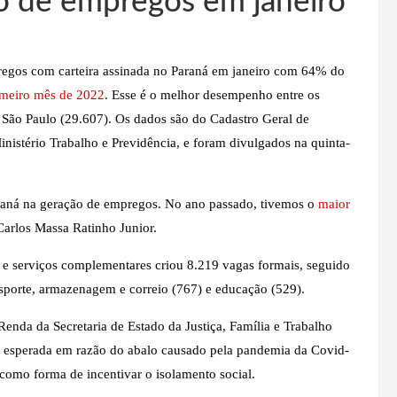
o de empregos em janeiro
pregos com carteira assinada no Paraná em janeiro com 64% do
imeiro mês de 2022
. Esse é o melhor desempenho entre os
e São Paulo (29.607). Os dados são do Cadastro Geral de
stério Trabalho e Previdência, e foram divulgados na quinta-
raná na geração de empregos. No ano passado, tivemos o
maior
Carlos Massa Ratinho Junior.
as e serviços complementares criou 8.219 vagas formais, seguido
ransporte, armazenagem e correio (767) e educação (529).
nda da Secretaria de Estado da Justiça, Família e Trabalho
era esperada em razão do abalo causado pela pandemia da Covid-
 como forma de incentivar o isolamento social.