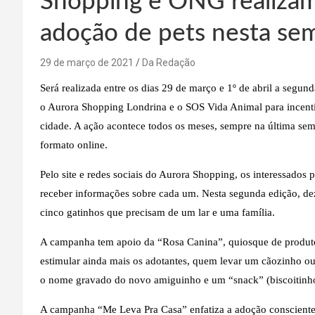
Shopping e ONG realizam
adoção de pets nesta se
29 de março de 2021
Da Redação
Será realizada entre os dias 29 de março e 1º de abril a seg
o Aurora Shopping Londrina e o SOS Vida Animal para incentiva
cidade. A ação acontece todos os meses, sempre na última se
formato online.
Pelo site e redes sociais do Aurora Shopping, os interessado
receber informações sobre cada um. Nesta segunda edição, dez
cinco gatinhos que precisam de um lar e uma família.
A campanha tem apoio da “Rosa Canina”, quiosque de produto
estimular ainda mais os adotantes, quem levar um cãozinho o
o nome gravado do novo amiguinho e um “snack” (biscoitinho
A campanha “Me Leva Pra Casa” enfatiza a adoção consciente 