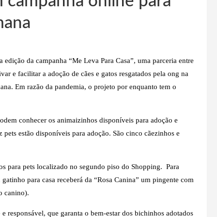
 campanha online para
mana
unda edição da campanha “Me Leva Para Casa”, uma parceria entre
r e facilitar a adoção de cães e gatos resgatados pela ong na
mana. Em razão da pandemia, o projeto por enquanto tem o
s podem conhecer os animaizinhos disponíveis para adoção e
 pets estão disponíveis para adoção. São cinco cãezinhos e
s para pets localizado no segundo piso do Shopping. Para
u gatinho para casa receberá da “Rosa Canina” um pingente com
 canino).
e responsável, que garanta o bem-estar dos bichinhos adotados