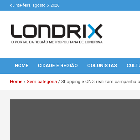
Skip
quinta-feira, agosto 6, 2026
to
content
Portal de Notícias de Londrina e Região
Londrix
HOME
CIDADE E REGIÃO
COLUNISTAS
CULT
Home
Sem categoria
Shopping e ONG realizam campanha o