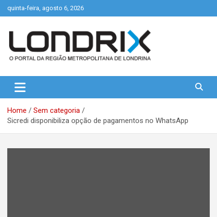
Skip
quinta-feira, agosto 6, 2026
to
content
Portal de Notícias de Londrina e Região
Londrix
Home
Sem categoria
Sicredi disponibiliza opção de pagamentos no WhatsApp