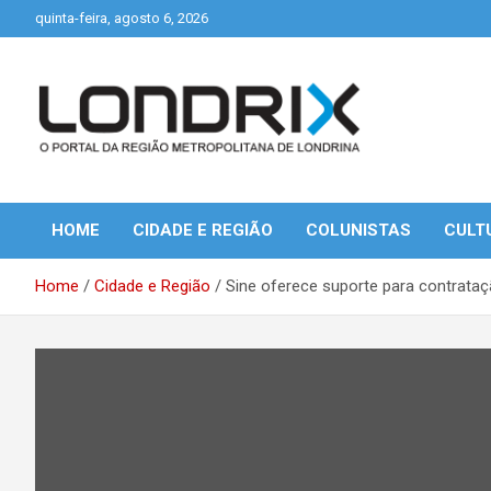
Skip
quinta-feira, agosto 6, 2026
to
content
Portal de Notícias de Londrina e Região
Londrix
HOME
CIDADE E REGIÃO
COLUNISTAS
CULT
Home
Cidade e Região
Sine oferece suporte para contrata