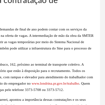
a contratação de
 demandas de final de ano podem contar com os serviços da
 na oferta de vagas. A intermediação de mão da obra da SMTER
brir as vagas temporárias por meio do Sistema Nacional de
bém pode utilizar a infraestrutura do Sine para o processo de
mbuco, 162, próximo ao terminal de transporte coletivo. A
tório que estão à disposição para o recrutamento. Todos os
de, com rampas e elevador para atendimento do trabalhador com
ário do empregador no
www.londrina.pr.gov.br/trabalho
. Quem
agas pelo telefone 3373-5708 ou 3373-5712.
rreri, apontou a importância dessas contratações e os seus