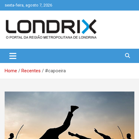
Skip
sexta-feira, agosto 7, 2026
to
content
Portal de Notícias de Londrina e Região
Londrix
Home
Recentes
#capoeira