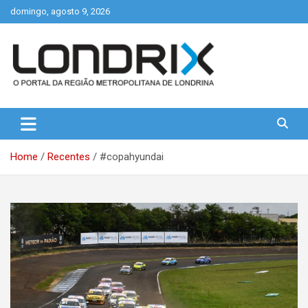
Skip
domingo, agosto 9, 2026
to
content
Portal de Notícias de Londrina e Região
Londrix
Home
Recentes
#copahyundai