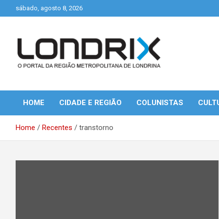
Skip
sábado, agosto 8, 2026
to
content
Portal de Notícias de Londrina e Região
Londrix
HOME
CIDADE E REGIÃO
COLUNISTAS
CULT
Home
Recentes
transtorno