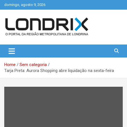
Skip
domingo, agosto 9, 2026
to
content
Portal de Notícias de Londrina e Região
Londrix
Home
Sem categoria
Tarja Preta: Aurora Shopping abre liquidação na sexta-feira