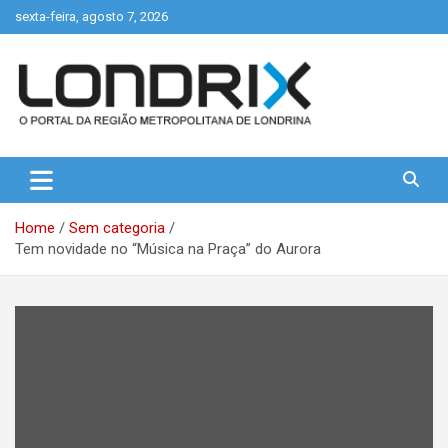
Skip
sexta-feira, agosto 7, 2026
to
content
Portal de Notícias de Londrina e Região
Londrix
Home
Sem categoria
Tem novidade no “Música na Praça” do Aurora