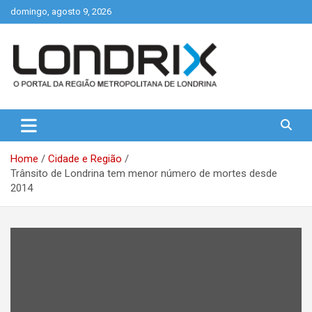
Skip
domingo, agosto 9, 2026
to
content
Portal de Notícias de Londrina e Região
Londrix
Home
Cidade e Região
Trânsito de Londrina tem menor número de mortes desde
2014