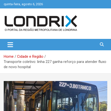
Skip
quinta-feira, agosto 6, 2026
to
content
Portal de Notícias de Londrina e Região
Londrix
Home
Cidade e Região
Transporte coletivo: linha 227 ganha reforço para atender fluxo
de novo hospital