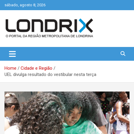
Skip
sábado, agosto 8, 2026
to
content
Portal de Notícias de Londrina e Região
Londrix
Home
Cidade e Região
UEL divulga resultado do vestibular nesta terça