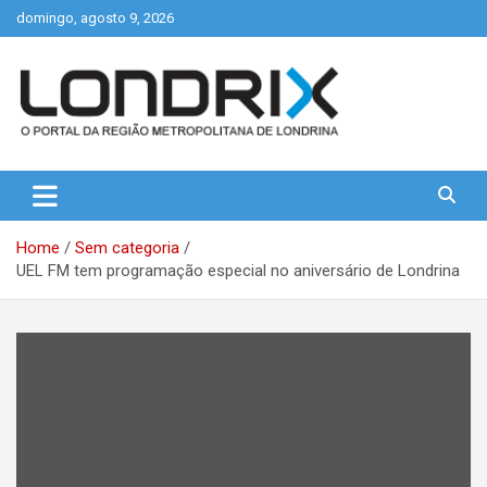
Skip
domingo, agosto 9, 2026
to
content
Portal de Notícias de Londrina e Região
Londrix
Home
Sem categoria
UEL FM tem programação especial no aniversário de Londrina