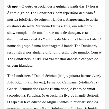
Grupo
– O outro especial desta quinta, a partir das 17 horas,
é com o grupo The Londriners, com repertório dedicado à
música folclórica de origem irlandesa. A apresentação abriu
os shows da sexta Maratona Flauta e Fole, em setembro. O
show completo, de uma hora e meia de duração, está
disponível no canal do YouTube da Maratona Flauta e Fole. O
nome do grupo é uma homenagem à banda The Dubliners,
responsável por ajudar a difundir o estilo pelo mundo. Com o
The Londriners, a UEL FM vai mostrar danças e canções de
origem irlandesa.
The Londriners é Daniel Sebrian (banjo/guitarra barroca/voz),
João Rigoni (violão/voz), Fernando Campaner (violino/voz),
Gabriel Schmidt dos Santos (flauta doce) e Pedro Schmidt
(acordeom). Participação especial na live de Inandê Bertoni.
O especial teve edição de Miguel Santos, diretor artístico da
maratona; e apresentação de Sebrian com Luciana Schmidt