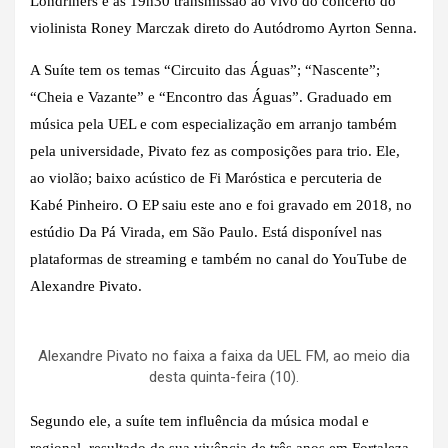
Londriners e às 19h30 transmissão ao vivo do concerto do
violinista Roney Marczak direto do Autódromo Ayrton Senna.
A Suíte tem os temas “Circuito das Águas”; “Nascente”;
“Cheia e Vazante” e “Encontro das Águas”. Graduado em
música pela UEL e com especialização em arranjo também
pela universidade, Pivato fez as composições para trio. Ele,
ao violão; baixo acústico de Fi Maróstica e percuteria de
Kabé Pinheiro. O EP saiu este ano e foi gravado em 2018, no
estúdio Da Pá Virada, em São Paulo. Está disponível nas
plataformas de streaming e também no canal do YouTube de
Alexandre Pivato.
Alexandre Pivato no faixa a faixa da UEL FM, ao meio dia
desta quinta-feira (10).
Segundo ele, a suíte tem influência da música modal e
regional, resultado de sua vivência de três anos em Fortaleza