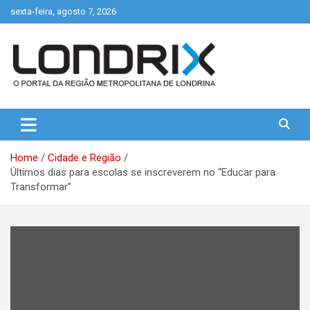
Skip
sexta-feira, agosto 7, 2026
to
content
Portal de Notícias de Londrina e Região
Londrix
Home
Cidade e Região
Últimos dias para escolas se inscreverem no “Educar para
Transformar”