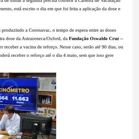
a de tomar a segunda precisa conferir a Carteira de Vacinação
nto, está escrito o dia em que foi feita a aplicação da dose e
tá produzindo a Coronavac, o tempo de espera entre as doses
eira dose da Astrazeneca/Oxford, da
Fundação Oswaldo Cruz –
 receber a vacina de reforço. Nesse caso, serão até 90 dias, ou
oderá receber o reforço até o dia 4 maio, sem que isso gere