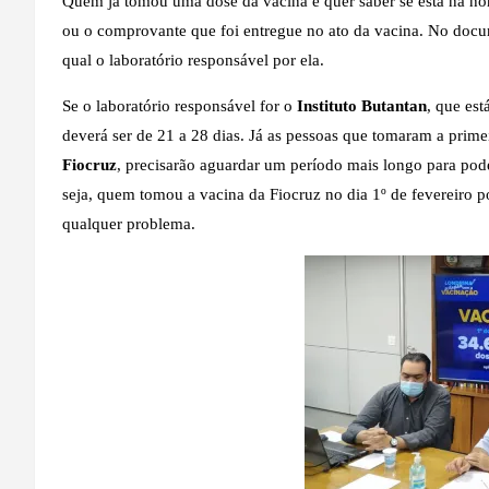
Quem já tomou uma dose da vacina e quer saber se está na hor
ou o comprovante que foi entregue no ato da vacina. No docume
qual o laboratório responsável por ela.
Se o laboratório responsável for o
Instituto Butantan
, que es
deverá ser de 21 a 28 dias. Já as pessoas que tomaram a prim
Fiocruz
, precisarão aguardar um período mais longo para poder
seja, quem tomou a vacina da Fiocruz no dia 1º de fevereiro p
qualquer problema.