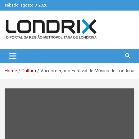
Skip
sábado, agosto 8, 2026
to
content
Portal de Notícias de Londrina e Região
Londrix
Home
Cultura
Vai começar o Festival de Música de Londrina