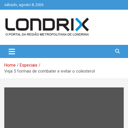
Skip
sábado, agosto 8, 2026
to
content
Portal de Notícias de Londrina e Região
Londrix
Home
Especiais
Veja 5 formas de combater e evitar o colesterol