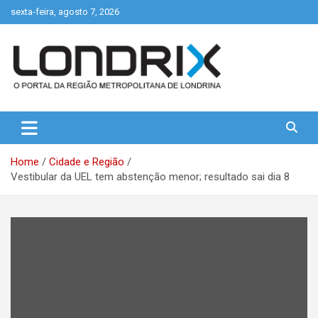
Skip
sexta-feira, agosto 7, 2026
to
content
Portal de Notícias de Londrina e Região
Londrix
Home
Cidade e Região
Vestibular da UEL tem abstenção menor; resultado sai dia 8