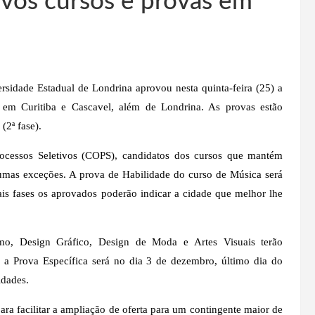
ovos cursos e provas em
sidade Estadual de Londrina aprovou nesta quinta-feira (25) a
0 em Curitiba e Cascavel, além de Londrina. As provas estão
(2ª fase).
ocessos Seletivos (COPS), candidatos dos cursos que mantém
lgumas exceções. A prova de Habilidade do curso de Música será
s fases os aprovados poderão indicar a cidade que melhor lhe
smo, Design Gráfico, Design de Moda e Artes Visuais terão
e a Prova Específica será no dia 3 de dezembro, último dia do
idades.
ara facilitar a ampliação de oferta para um contingente maior de