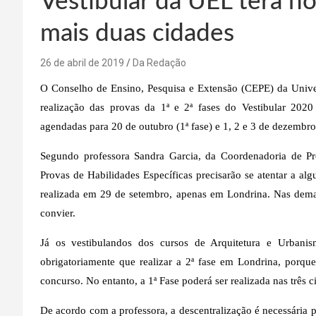
Vestibular da UEL terá n
mais duas cidades
26 de abril de 2019
Da Redação
O Conselho de Ensino, Pesquisa e Extensão (CEPE) da Univer
realização das provas da 1ª e 2ª fases do Vestibular 202
agendadas para 20 de outubro (1ª fase) e 1, 2 e 3 de dezembro 
Segundo professora Sandra Garcia, da Coordenadoria de Pr
Provas de Habilidades Específicas precisarão se atentar a a
realizada em 29 de setembro, apenas em Londrina. Nas demai
convier.
Já os vestibulandos dos cursos de Arquitetura e Urbani
obrigatoriamente que realizar a 2ª fase em Londrina, porqu
concurso. No entanto, a 1ª Fase poderá ser realizada nas três c
De acordo com a professora, a descentralização é necessária p