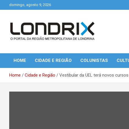
Skip
domingo, agosto 9, 2026
to
content
Portal de Notícias de Londrina e Região
Londrix
HOME
CIDADE E REGIÃO
COLUNISTAS
CULT
Home
Cidade e Região
Vestibular da UEL terá novos curso