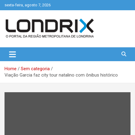
Skip
sexta-feira, agosto 7, 2026
to
content
Portal de Notícias de Londrina e Região
Londrix
Home
Sem categoria
Viação Garcia faz city tour natalino com ônibus histórico