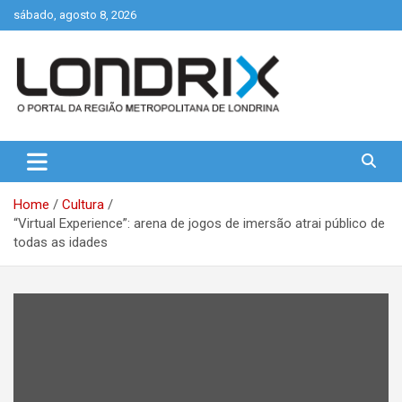
Skip
sábado, agosto 8, 2026
to
content
Portal de Notícias de Londrina e Região
Londrix
Home
Cultura
“Virtual Experience”: arena de jogos de imersão atrai público de
todas as idades