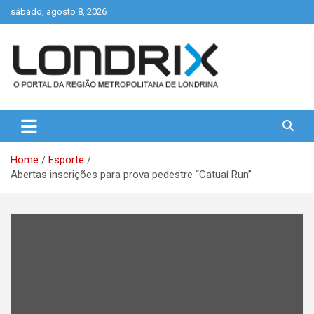
Skip
sábado, agosto 8, 2026
to
content
Portal de Notícias de Londrina e Região
Londrix
Home
Esporte
Abertas inscrições para prova pedestre “Catuaí Run”