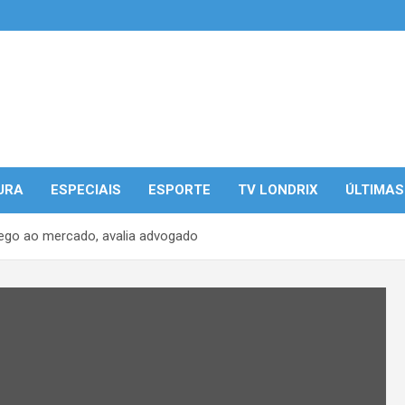
URA
ESPECIAIS
ESPORTE
TV LONDRIX
ÚLTIMAS
lego ao mercado, avalia advogado