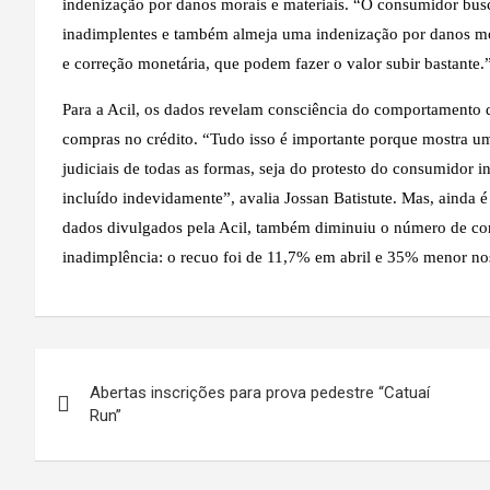
indenização por danos morais e materiais. “O consumidor bus
inadimplentes e também almeja uma indenização por danos mor
e correção monetária, que podem fazer o valor subir bastante.
Para a Acil, os dados revelam consciência do comportamento
compras no crédito. “Tudo isso é importante porque mostra um
judiciais de todas as formas, seja do protesto do consumidor
incluído indevidamente”, avalia Jossan Batistute. Mas, ainda 
dados divulgados pela Acil, também diminuiu o número de co
inadimplência: o recuo foi de 11,7% em abril e 35% menor no
Navegação
Abertas inscrições para prova pedestre “Catuaí
de
Run”
Post