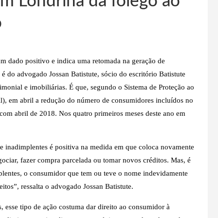
m Londrina dá fôlego ao
o
m dado positivo e indica uma retomada na geração de
 do advogado Jossan Batistute, sócio do escritório
Batistute
imonial e imobiliárias. É que, segundo o Sistema de Proteção ao
il), em abril a redução do número de consumidores incluídos no
com abril de 2018. Nos quatro primeiros meses deste ano em
de inadimplentes é positiva na medida em que coloca novamente
ciar, fazer compra parcelada ou tomar novos créditos. Mas, é
dimplentes, o consumidor que tem ou teve o nome indevidamente
eitos”, ressalta o advogado Jossan Batistute.
, esse tipo de ação costuma dar direito ao consumidor à