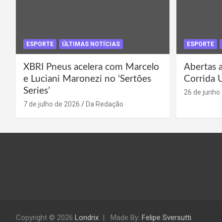
ESPORTE
ÚLTIMAS NOTÍCIAS
ESPORTE
XBRI Pneus acelera com Marcelo
Abertas a
e Luciani Maronezi no ‘Sertões
Corrida 
Series’
26 de junho
7 de julho de 2026
Da Redação
Copyright © 2026
Londrix
Made By:
Felipe Sversutti