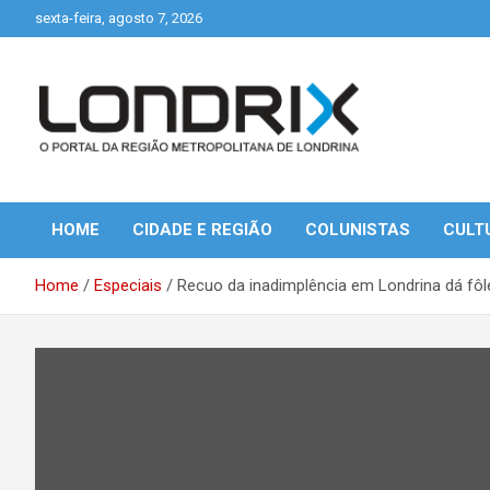
Skip
sexta-feira, agosto 7, 2026
to
content
Portal de Notícias de Londrina e Região
Londrix
HOME
CIDADE E REGIÃO
COLUNISTAS
CULT
Home
Especiais
Recuo da inadimplência em Londrina dá fô