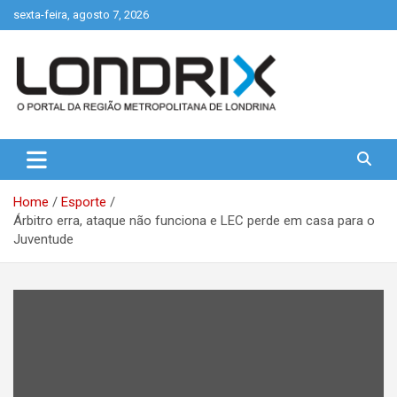
Skip
sexta-feira, agosto 7, 2026
to
content
Portal de Notícias de Londrina e Região
Londrix
Home
Esporte
Árbitro erra, ataque não funciona e LEC perde em casa para o
Juventude