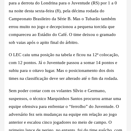
para a derrota do Londrina para o Juventude (RS) por 1 a 0
na noite desta sexta-feira (8), pela décima rodada do
Campeonato Brasileiro da Série B. Mas o Tubarão também
errou muito no jogo e decepcionou a pequena torcida que
compareceu ao Estádio do Café. O time deixou o gramado
sob vaias após o apito final do árbitro.
O LEC caiu uma posição na tabela e ficou na 12ª colocação,
com 12 pontos. Já o Juventude passou a somar 14 pontos e
subiu para o oitavo lugar. Mas o posicionamento dos dois
times na classificação deve ser alterado até o fim da rodada.
Sem poder contar com os volantes Sílvio e Germano,
suspensos, o técnico Marquinhos Santos procurou armar uma
equipe ofensiva para enfrentar o “ferrolho” do Juventude. O
adversário fez seis mudanças na equipe em relação ao jogo
anterior e escalou cinco jogadores no meio de campo. O
primeiro lance de perigo, no entanto, foi do time gaúcho, com