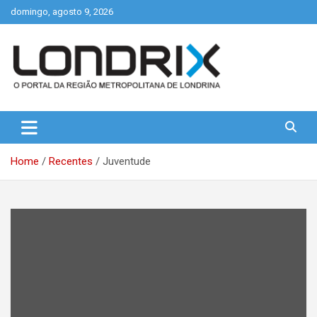
Skip
domingo, agosto 9, 2026
to
content
Portal de Notícias de Londrina e Região
Londrix
Home
Recentes
Juventude