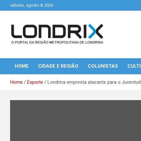
Skip
sábado, agosto 8, 2026
to
content
Portal de Notícias de Londrina e Região
Londrix
HOME
CIDADE E REGIÃO
COLUNISTAS
CULT
Home
Esporte
Londrina empresta atacante para o Juventud