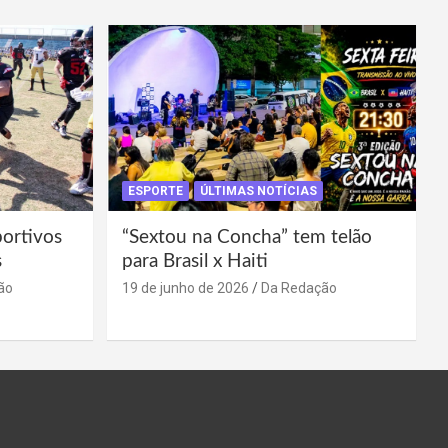
ESPORTE
ÚLTIMAS NOTÍCIAS
portivos
“Sextou na Concha” tem telão
s
para Brasil x Haiti
ão
19 de junho de 2026
Da Redação