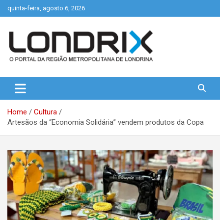
Skip
quinta-feira, agosto 6, 2026
to
content
Portal de Notícias de Londrina e Região
Londrix
Home
Cultura
Artesãos da “Economia Solidária” vendem produtos da Copa