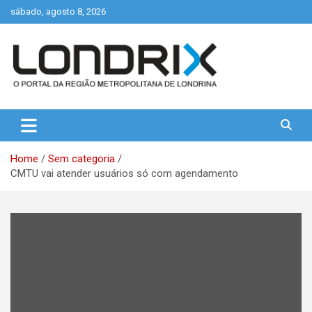
Skip
sábado, agosto 8, 2026
to
content
Portal de Notícias de Londrina e Região
Londrix
Home
Sem categoria
CMTU vai atender usuários só com agendamento