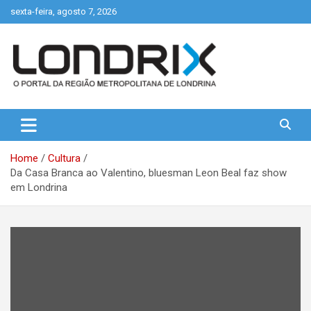
Skip
sexta-feira, agosto 7, 2026
to
content
Portal de Notícias de Londrina e Região
Londrix
Home
Cultura
Da Casa Branca ao Valentino, bluesman Leon Beal faz show
em Londrina