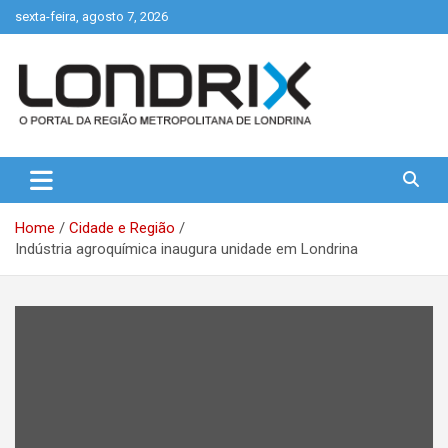
Skip
sexta-feira, agosto 7, 2026
to
content
Portal de Notícias de Londrina e Região
Londrix
Home
Cidade e Região
Indústria agroquímica inaugura unidade em Londrina