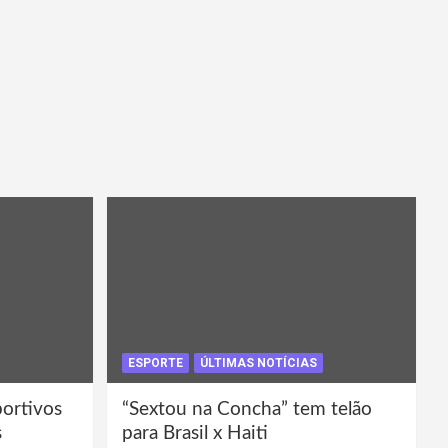
ESPORTE
ÚLTIMAS NOTÍCIAS
portivos
“Sextou na Concha” tem telão
s
para Brasil x Haiti