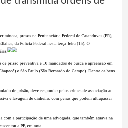
que transmitia ordens de
 criminosa, presos na Penitenciária Federal de Catanduvas (PR),
ialtes, da Polícia Federal nesta terça-feira (15). O
ária.
s de prisão preventiva e 10 mandados de busca e apreensão em
 (Chapecó) e São Paulo (São Bernardo do Campo). Dentre os bens
ndado de prisão, deve responder pelos crimes de associação ao
passiva e lavagem de dinheiro, com penas que podem ultrapassar
da com a participação de uma advogada, que também atuava na
rescentou a PF, em nota.