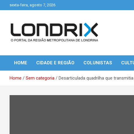
Skip
sexta-feira, agosto 7, 2026
to
content
Portal de Notícias de Londrina e Região
Londrix
HOME
CIDADE E REGIÃO
COLUNISTAS
CULT
Home
Sem categoria
Desarticulada quadrilha que transmiti