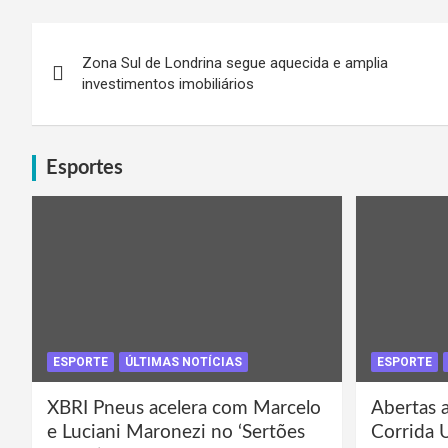
Navegação
Zona Sul de Londrina segue aquecida e amplia
de
investimentos imobiliários
Post
Esportes
ESPORTE
ÚLTIMAS NOTÍCIAS
ESPORTE
XBRI Pneus acelera com Marcelo
Abertas a
e Luciani Maronezi no ‘Sertões
Corrida 