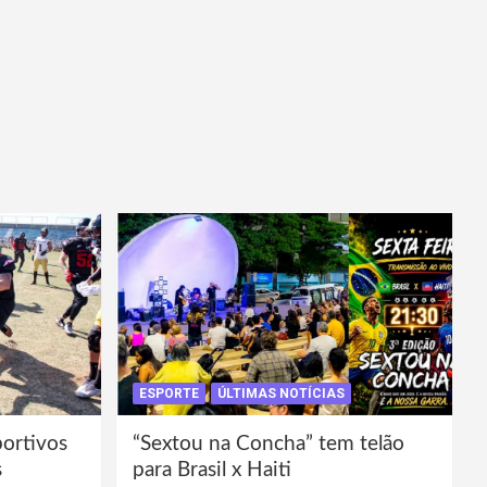
ESPORTE
ÚLTIMAS NOTÍCIAS
portivos
“Sextou na Concha” tem telão
s
para Brasil x Haiti