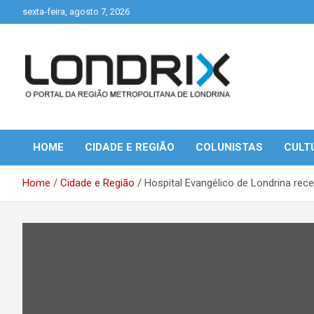
Skip
sexta-feira, agosto 7, 2026
to
content
Portal de Notícias de Londrina e Região
Londrix
HOME
CIDADE E REGIÃO
COLUNISTAS
CULT
Home
Cidade e Região
Hospital Evangélico de Londrina rece