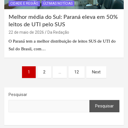
CIDADE E REGIÃO
ÚLTIMAS NOTÍCIAS
Melhor média do Sul: Paraná eleva em 50%
leitos de UTI pelo SUS
22 de maio de 2026
Da Redação
O Paraná tem a melhor distribuição de leitos SUS de UTI do
Sul do Brasil, com…
Paginação
1
2
…
12
Next
de
posts
Pesquisar
Pesquisar