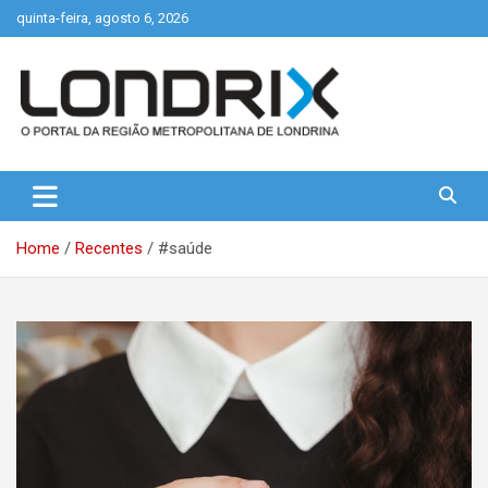
Skip
quinta-feira, agosto 6, 2026
to
content
Portal de Notícias de Londrina e Região
Londrix
Home
Recentes
#saúde