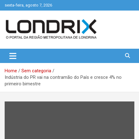
Skip
sexta-feira, agosto 7, 2026
to
content
Portal de Notícias de Londrina e Região
Londrix
Home
Sem categoria
Indústria do PR vai na contramão do País e cresce 4% no
primeiro bimestre