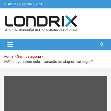
Skip
quinta-feira, agosto 6, 2026
to
content
Portal de Notícias de Londrina e Região
Londrix
Home
Sem categoria
IVAR, novo índice sobre variação de aluguel, vai pegar?