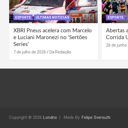
ESPORTE
ÚLTIMAS NOTÍCIAS
ESPORTE
XBRI Pneus acelera com Marcelo
Abertas a
e Luciani Maronezi no ‘Sertões
Corrida 
Series’
26 de junho
7 de julho de 2026
Da Redação
Copyright © 2026
Londrix
Made By:
Felipe Sversutti