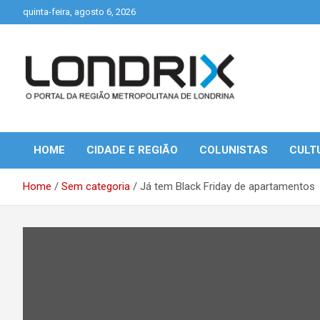
Skip
quinta-feira, agosto 6, 2026
to
content
Portal de Notícias de Londrina e Região
Londrix
HOME
CIDADE E REGIÃO
COLUNISTAS
CULT
Home
Sem categoria
Já tem Black Friday de apartamentos