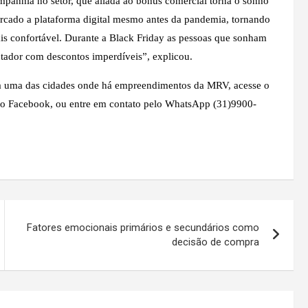
panhia no setor, que aliada ao bônus comercial torna o sonho
ercado a plataforma digital mesmo antes da pandemia, tornando
s confortável. Durante a Black Friday as pessoas que sonham
ador com descontos imperdíveis”, explicou.
ada uma das cidades onde há empreendimentos da MRV, acesse o
no Facebook, ou entre em contato pelo WhatsApp (31)9900-
Fatores emocionais primários e secundários como
decisão de compra