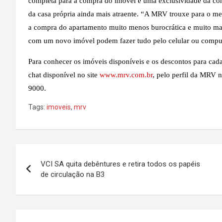
completa para a compra do imóvel é uma exclusividade da com
da casa própria ainda mais atraente. “A MRV trouxe para o m
a compra do apartamento muito menos burocrática e muito mai
com um novo imóvel podem fazer tudo pelo celular ou comput
Para conhecer os imóveis disponíveis e os descontos para c
chat disponível no site
www.mrv.com.br
, pelo perfil da MRV 
9000.
Tags:
imoveis
,
mrv
Navegação
VCI SA quita debêntures e retira todos os papéis
de
de circulação na B3
Post