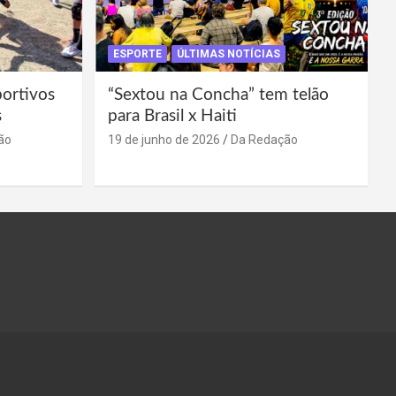
ESPORTE
ÚLTIMAS NOTÍCIAS
portivos
“Sextou na Concha” tem telão
s
para Brasil x Haiti
ão
19 de junho de 2026
Da Redação