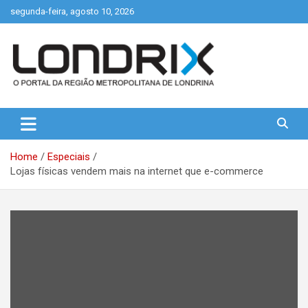
Skip
segunda-feira, agosto 10, 2026
to
content
Portal de Notícias de Londrina e Região
Londrix
Home
Especiais
Lojas físicas vendem mais na internet que e-commerce