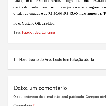
Para quem não é sócio torcedor, os ingressos também estarão dis
das 8h da manhã. Para o setor de arquibancadas, o ingresso cu
o valor da entrada é de R$ 90,00 (R$ 45,00 meio-ingresso). (F
Foto: Gustavo Oliveira/LEC
Tags:
Futebol
,
LEC
,
Londrina
Navegação
Novo trecho do Arco Leste tem licitação aberta
de
Post
Deixe um comentário
O seu endereço de e-mail não será publicado.
Campos obri
Comentário
*