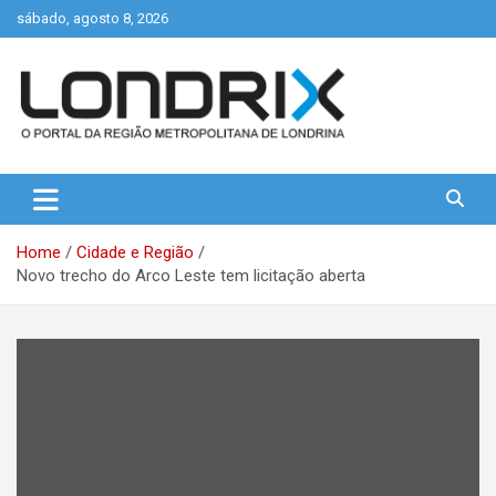
Skip
sábado, agosto 8, 2026
to
content
Portal de Notícias de Londrina e Região
Londrix
Home
Cidade e Região
Novo trecho do Arco Leste tem licitação aberta