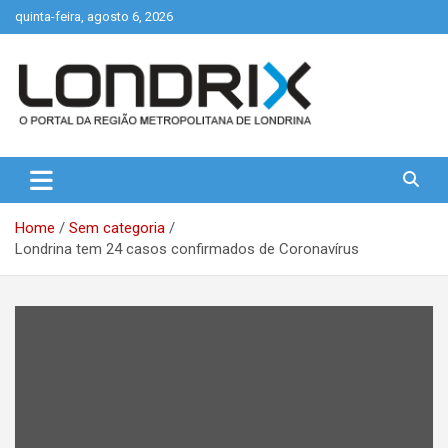
Skip
quinta-feira, agosto 6, 2026
to
content
Portal de Notícias de Londrina e Região
Londrix
Home
Sem categoria
Londrina tem 24 casos confirmados de Coronavírus