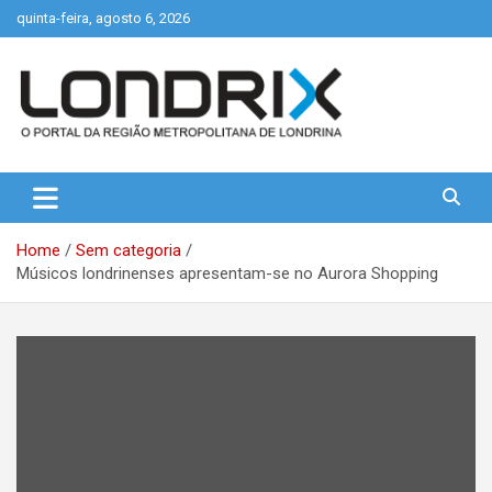
Skip
quinta-feira, agosto 6, 2026
to
content
Portal de Notícias de Londrina e Região
Londrix
Home
Sem categoria
Músicos londrinenses apresentam-se no Aurora Shopping