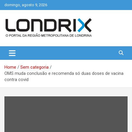
Skip
domingo, agosto 9, 2026
to
content
Portal de Notícias de Londrina e Região
Londrix
Home
Sem categoria
OMS muda conclusão e recomenda só duas doses de vacina
contra covid