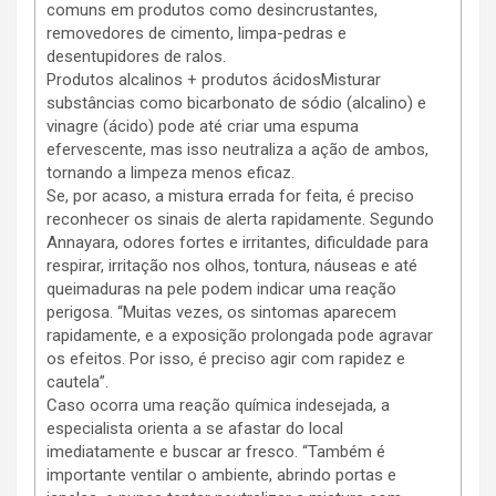
comuns em produtos como desincrustantes,
removedores de cimento, limpa-pedras e
desentupidores de ralos.
Produtos alcalinos + produtos ácidosMisturar
substâncias como bicarbonato de sódio (alcalino) e
vinagre (ácido) pode até criar uma espuma
efervescente, mas isso neutraliza a ação de ambos,
tornando a limpeza menos eficaz.
Se, por acaso, a mistura errada for feita, é preciso
reconhecer os sinais de alerta rapidamente. Segundo
Annayara, odores fortes e irritantes, dificuldade para
respirar, irritação nos olhos, tontura, náuseas e até
queimaduras na pele podem indicar uma reação
perigosa. “Muitas vezes, os sintomas aparecem
rapidamente, e a exposição prolongada pode agravar
os efeitos. Por isso, é preciso agir com rapidez e
cautela”.
Caso ocorra uma reação química indesejada, a
especialista orienta a se afastar do local
imediatamente e buscar ar fresco. “Também é
importante ventilar o ambiente, abrindo portas e