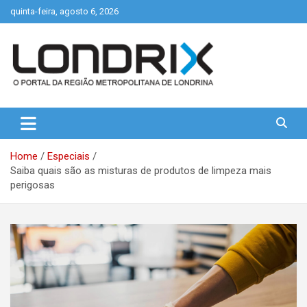
Skip
quinta-feira, agosto 6, 2026
to
content
Portal de Notícias de Londrina e Região
Londrix
Home
Especiais
Saiba quais são as misturas de produtos de limpeza mais
perigosas