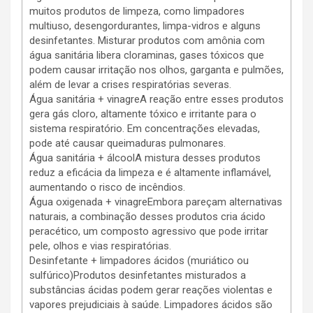
muitos produtos de limpeza, como limpadores
multiuso, desengordurantes, limpa-vidros e alguns
desinfetantes. Misturar produtos com amônia com
água sanitária libera cloraminas, gases tóxicos que
podem causar irritação nos olhos, garganta e pulmões,
além de levar a crises respiratórias severas.
Água sanitária + vinagreA reação entre esses produtos
gera gás cloro, altamente tóxico e irritante para o
sistema respiratório. Em concentrações elevadas,
pode até causar queimaduras pulmonares.
Água sanitária + álcoolA mistura desses produtos
reduz a eficácia da limpeza e é altamente inflamável,
aumentando o risco de incêndios.
Água oxigenada + vinagreEmbora pareçam alternativas
naturais, a combinação desses produtos cria ácido
peracético, um composto agressivo que pode irritar
pele, olhos e vias respiratórias.
Desinfetante + limpadores ácidos (muriático ou
sulfúrico)Produtos desinfetantes misturados a
substâncias ácidas podem gerar reações violentas e
vapores prejudiciais à saúde. Limpadores ácidos são