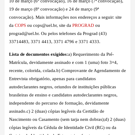
10 de março (6º convocação), 16 de março (7ª convocação),
19 de março (8º convocação) e 24 de março (9ª
convocação). Mais informações nos endereços a seguir: site
da
COPS
ou cops@uel.br, site da
PROGRAD
ou
prograd@uel.br. Ou pelos telefones da Prograd (43)
33714483, 3371 4413, 3371 4796 e 3371 4333.
Lista de documentos exigidos:
a) Requerimento da Pré-
Matrícula, devidamente assinado e com 1 (uma) foto 3×4,
recente, colorida, colada.b) Comprovante de Agendamento de
Entrevista obrigatório, apenas para candidatos
autodeclarantes negros, oriundos de instituições públicas
brasileiras de ensino e candidatos autodeclarantes negros,
independente do percurso de formação, devidamente
assinado.c) 2 (duas) cópias legíveis da Certidão de
Nascimento ou Casamento (sem tarja nem dobras);d) 2 (duas)
cópias legíveis da Cédula de Identidade Civil (RG) ou da