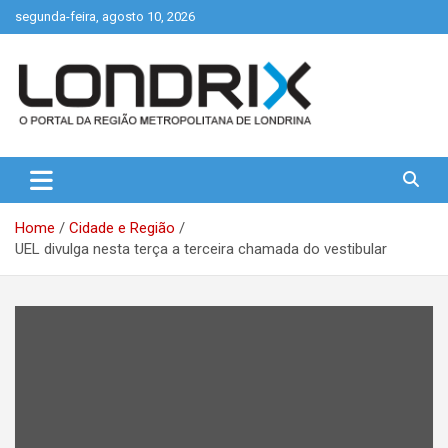
Skip
segunda-feira, agosto 10, 2026
to
content
Portal de Notícias de Londrina e Região
Londrix
Home
Cidade e Região
UEL divulga nesta terça a terceira chamada do vestibular