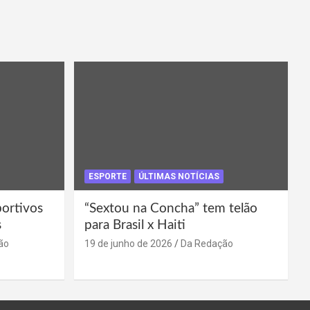
ESPORTE
ÚLTIMAS NOTÍCIAS
portivos
“Sextou na Concha” tem telão
s
para Brasil x Haiti
ão
19 de junho de 2026
Da Redação