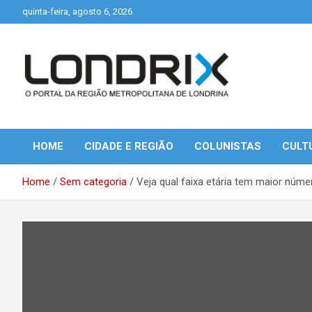
Skip
quinta-feira, agosto 6, 2026
to
content
Portal de Notícias de Londrina e Região
Londrix
HOME
CIDADE E REGIÃO
COLUNISTAS
CULT
Home
Sem categoria
Veja qual faixa etária tem maior núm