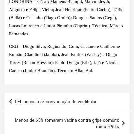
LONDRINA
–
César; Matheus Bianqui, Marcondes Jr,
Augusto e Felipe Vieira; Jean Henrique (Pedro Cacho), Tárik
(Bidía) e Celsinho (Tiago Orobó); Douglas Santos (Gegê),
Lucas Lourenço e Junior Pirambu (Caprini). Técnico: Márcio
Fernandes.
CRB –
Diogo Silva; Reginaldo, Gum, Caetano e Guilherme
Romão; Claudinei (Jatobá), Jean Patrick (Wesley) e Diego
Torres (Renan Bressan); Pablo Dyego (Erik), Jajá e Nicolas
Careca (Junior Brandão). Técnico:
Allan Aal.
Navegação
UEL anuncia 5ª convocação do vestibular
de
Post
Menos de 65% tomaram vacina contra gripe comum;
meta é 90%