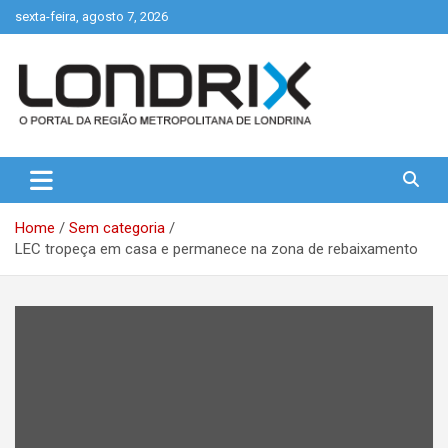
Skip
sexta-feira, agosto 7, 2026
to
content
Portal de Notícias de Londrina e Região
Londrix
Home
Sem categoria
LEC tropeça em casa e permanece na zona de rebaixamento