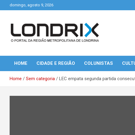
Skip
domingo, agosto 9, 2026
to
content
Portal de Notícias de Londrina e Região
Londrix
HOME
CIDADE E REGIÃO
COLUNISTAS
CULT
Home
Sem categoria
LEC empata segunda partida consecu