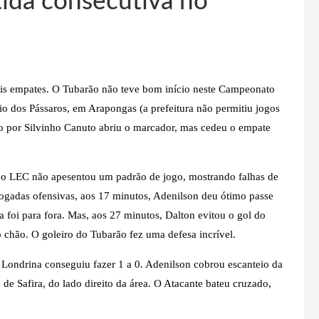
ida consecutiva no
is empates. O Tubarão não teve bom início neste Campeonato
dio dos Pássaros, em Arapongas (a prefeitura não permitiu jogos
o por Silvinho Canuto abriu o marcador, mas cedeu o empate
, o LEC não apesentou um padrão de jogo, mostrando falhas de
gadas ofensivas, aos 17 minutos, Adenilson deu ótimo passe
la foi para fora. Mas, aos 27 minutos, Dalton evitou o gol do
 chão. O goleiro do Tubarão fez uma defesa incrível.
ondrina conseguiu fazer 1 a 0. Adenilson cobrou escanteio da
de Safira, do lado direito da área. O Atacante bateu cruzado,