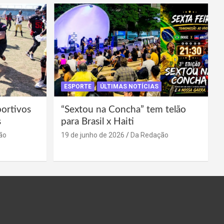
ESPORTE
ÚLTIMAS NOTÍCIAS
portivos
“Sextou na Concha” tem telão
s
para Brasil x Haiti
ão
19 de junho de 2026
Da Redação