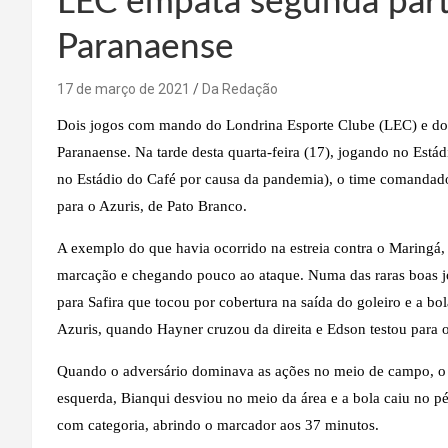
LEC empata segunda part
Paranaense
17 de março de 2021
Da Redação
Dois jogos com mando do Londrina Esporte Clube (LEC) e do
Paranaense. Na tarde desta quarta-feira (17), jogando no Está
no Estádio do Café por causa da pandemia), o time comandad
para o Azuris, de Pato Branco.
A exemplo do que havia ocorrido na estreia contra o Maringá
marcação e chegando pouco ao ataque. Numa das raras boas jo
para Safira que tocou por cobertura na saída do goleiro e a bo
Azuris, quando Hayner cruzou da direita e Edson testou para o
Quando o adversário dominava as ações no meio de campo, o L
esquerda, Bianqui desviou no meio da área e a bola caiu no pé 
com categoria, abrindo o marcador aos 37 minutos.