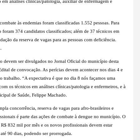
 em análises clínicas/patologia, auxiliar de enfermagem e
combate às endemias foram classificadas 1.552 pessoas. Para
o foram 374 candidatos classificados; além de 37 técnicos em
idação da reserva de vagas para as pessoas com deficiência.
.
cado devem ser divulgados no Jornal Oficial do município desta
dital de convocação. As perícias devem acontecer nos dias 4 e
ar o trabalho. “A expectativa é que no dia 8 nós façamos uma
om os técnicos em análises clínicas/patologia e enfermeiros, e à
icipal de Saúde, Felippe Machado.
mpla concorrência, reserva de vagas para afro-brasileiros e
issionais é parte das ações de combate à dengue no município. O
e R$ 832 mil por mês e os novos profissionais devem estar
 até 90 dias, podendo ser prorrogada.