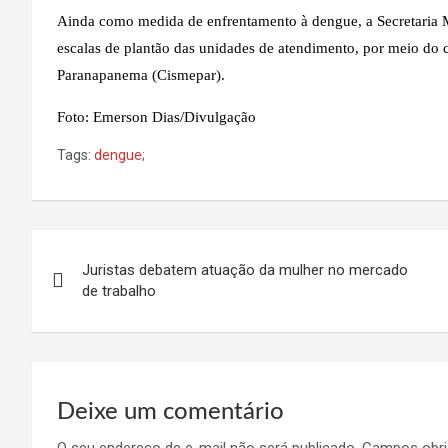
Ainda como medida de enfrentamento à dengue, a Secretaria M
escalas de plantão das unidades de atendimento, por meio do
Paranapanema (Cismepar).
Foto: Emerson Dias/Divulgação
Tags:
dengue;
Navegação
Juristas debatem atuação da mulher no mercado
de
de trabalho
Post
Deixe um comentário
O seu endereço de e-mail não será publicado.
Campos obri