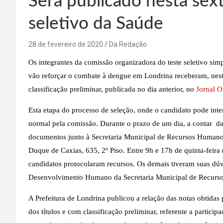
Será publicado nesta sext
seletivo da Saúde
28 de fevereiro de 2020
Da Redação
Os integrantes da comissão organizadora do teste seletivo simp
vão reforçar o combate à dengue em Londrina receberam, nesta
classificação preliminar, publicada no dia anterior, no
Jornal Of
Esta etapa do processo de seleção, onde o candidato pode inter
normal pela comissão. Durante o prazo de um dia, a contar da
documentos junto à Secretaria Municipal de Recursos Humanos
Duque de Caxias, 635, 2º Piso. Entre 9h e 17h de quinta-feira
candidatos protocolaram recursos. Os demais tiveram suas dúv
Desenvolvimento Humano da Secretaria Municipal de Recur
A Prefeitura de Londrina publicou a relação das notas obtidas
dos títulos e com classificação preliminar, referente a particip