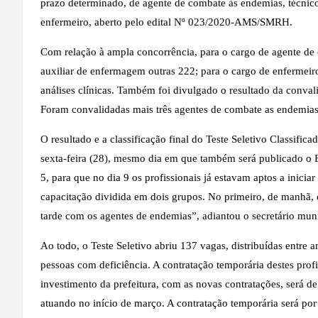
prazo determinado, de agente de combate às endemias, técnico
enfermeiro, aberto pelo edital Nº 023/2020-AMS/SMRH.
Com relação à ampla concorrência, para o cargo de agente de 
auxiliar de enfermagem outras 222; para o cargo de enfermeir
análises clínicas. Também foi divulgado o resultado da conval
Foram convalidadas mais três agentes de combate as endemias
O resultado e a classificação final do Teste Seletivo Classifi
sexta-feira (28), mesmo dia em que também será publicado o E
5, para que no dia 9 os profissionais já estavam aptos a inici
capacitação dividida em dois grupos. No primeiro, de manhã, c
tarde com os agentes de endemias”, adiantou o secretário mun
Ao todo, o Teste Seletivo abriu 137 vagas, distribuídas entre a
pessoas com deficiência. A contratação temporária destes prof
investimento da prefeitura, com as novas contratações, será d
atuando no início de março. A contratação temporária será por