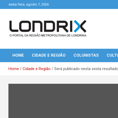
Skip
sexta-feira, agosto 7, 2026
to
content
Portal de Notícias de Londrina e Região
Londrix
HOME
CIDADE E REGIÃO
COLUNISTAS
CULT
Home
Cidade e Região
Será publicado nesta sexta resultado