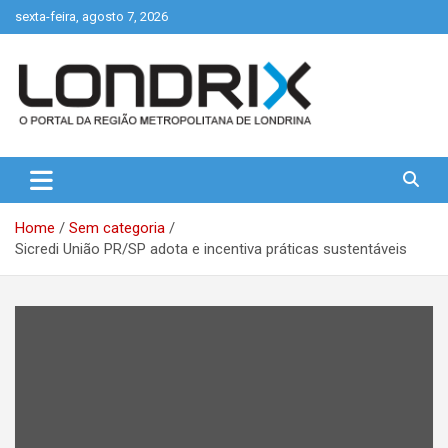
Skip
sexta-feira, agosto 7, 2026
to
content
Portal de Notícias de Londrina e Região
Londrix
Home
Sem categoria
Sicredi União PR/SP adota e incentiva práticas sustentáveis