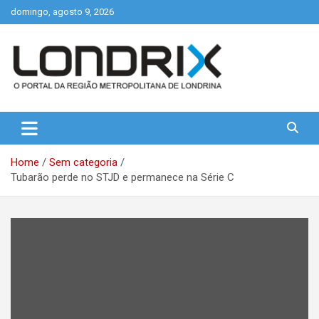
Skip
domingo, agosto 9, 2026
to
content
Portal de Notícias de Londrina e Região
Londrix
Home
Sem categoria
Tubarão perde no STJD e permanece na Série C